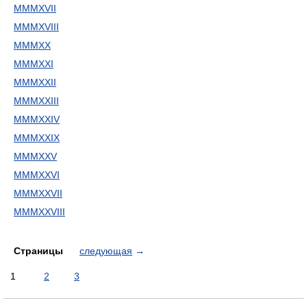
MMMXVII
MMMXVIII
MMMXX
MMMXXI
MMMXXII
MMMXXIII
MMMXXIV
MMMXXIX
MMMXXV
MMMXXVI
MMMXXVII
MMMXXVIII
Страницы
следующая
→
1
2
3