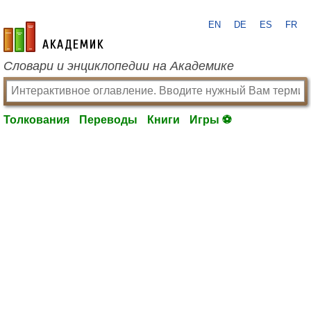
EN
DE
ES
FR
academic.ru
Словари и энциклопедии на Академике
Толкования
Переводы
Книги
Игры ⚽