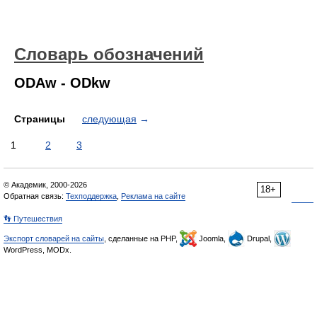
Словарь обозначений
ODAw - ODkw
Страницы
следующая
→
1
2
3
© Академик, 2000-2026
18+
Обратная связь:
Техподдержка
,
Реклама на сайте
👣 Путешествия
Экспорт словарей на сайты
, сделанные на PHP,
Joomla,
Drupal,
WordPress, MODx.