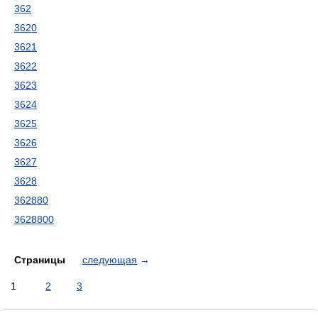
362
3620
3621
3622
3623
3624
3625
3626
3627
3628
362880
3628800
Страницы
следующая
→
1
2
3