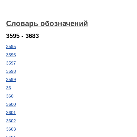
Словарь обозначений
3595 - 3683
3595
3596
3597
3598
3599
36
360
3600
3601
3602
3603