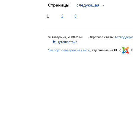
Страницы
следующая
→
1
2
3
© Академик, 2000-2026
Обратная связь:
Техподдерж
👣 Путешествия
Экспорт словарей на сайты
, сделанные на PHP,
Jo