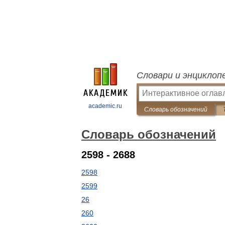
Словари и энциклоп
academic.ru
Словарь обозначений
Словарь обозначений
2598 - 2688
2598
2599
26
260