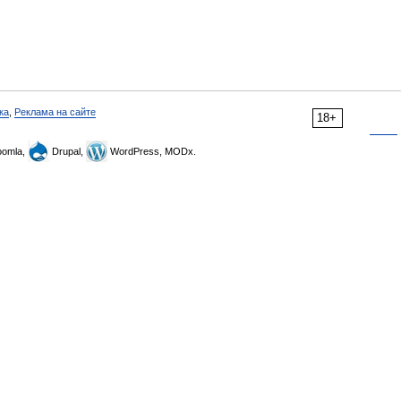
ка
,
Реклама на сайте
18+
omla,
Drupal,
WordPress, MODx.