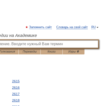
Запомнить сайт
Словарь на свой сайт
RU
едии на Академике
Толкования
Переводы
Книги
Игры ⚽
2615
2616
2617
2618