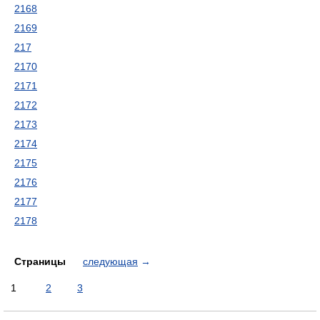
2168
2169
217
2170
2171
2172
2173
2174
2175
2176
2177
2178
Страницы
следующая
→
1
2
3