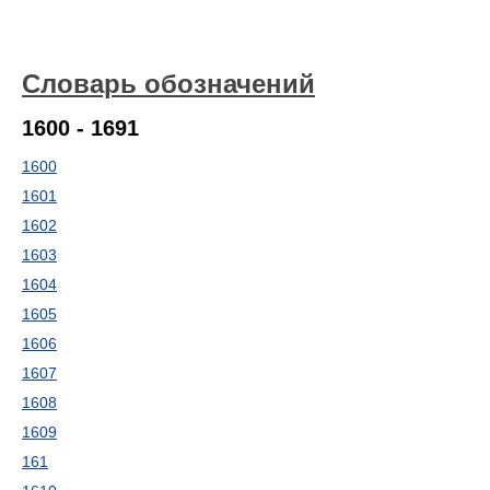
Словарь обозначений
1600 - 1691
1600
1601
1602
1603
1604
1605
1606
1607
1608
1609
161