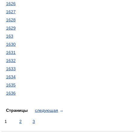
1626
1627
1628
1629
163
1630
1631
1632
1633
1634
1635
1636
Страницы
следующая
→
1
2
3