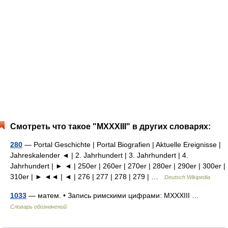
Смотреть что такое "MXXXIII" в других словарях:
280
— Portal Geschichte | Portal Biografien | Aktuelle Ereignisse |
Jahreskalender ◄ | 2. Jahrhundert | 3. Jahrhundert | 4.
Jahrhundert | ► ◄ | 250er | 260er | 270er | 280er | 290er | 300er |
310er | ► ◄◄ | ◄ | 276 | 277 | 278 | 279 | …
Deutsch Wikipedia
1033
— матем. • Запись римскими цифрами: MXXXIII …
Словарь обозначений