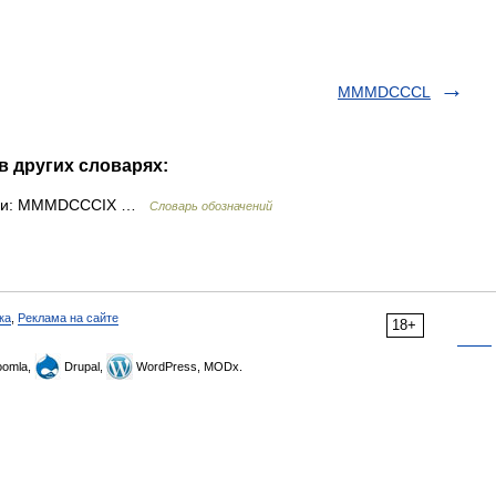
MMMDCCCL
в других словарях:
рами: MMMDCCCIX …
Словарь обозначений
ка
,
Реклама на сайте
18+
omla,
Drupal,
WordPress, MODx.