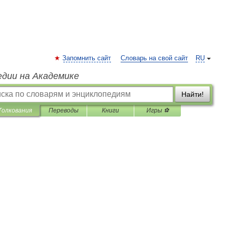
Запомнить сайт
Словарь на свой сайт
RU
едии на Академике
Найти!
Толкования
Переводы
Книги
Игры ⚽