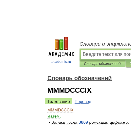
Словари и энциклоп
academic.ru
Словарь обозначений
Словарь обозначений
MMMDCCCIX
Толкование
Перевод
MMMDCCCIX
матем
.
•
Запись
числа
3809
римскими
цифрами
.