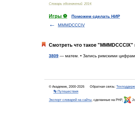
Словарь
обозначений
.
2014
.
Игры ⚽
Поможем сделать НИР
MMMDCCCIV
Смотреть что такое "MMMDCCCIX" 
3809
— матем. • Запись римскими циф
© Академик, 2000-2026
Обратная связь:
Техподдерж
👣 Путешествия
Экспорт словарей на сайты
, сделанные на PHP,
Jo