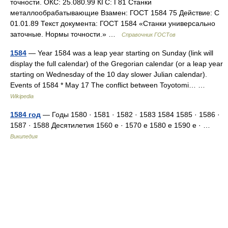
точности. ОКС: 25.080.99 КГС: Г81 Станки
металлообрабатывающие Взамен: ГОСТ 1584 75 Действие: С
01.01.89 Текст документа: ГОСТ 1584 «Станки универсально
заточные. Нормы точности.» …
Справочник ГОСТов
1584
— Year 1584 was a leap year starting on Sunday (link will
display the full calendar) of the Gregorian calendar (or a leap year
starting on Wednesday of the 10 day slower Julian calendar).
Events of 1584 * May 17 The conflict between Toyotomi… …
Wikipedia
1584 год
— Годы 1580 · 1581 · 1582 · 1583 1584 1585 · 1586 ·
1587 · 1588 Десятилетия 1560 е · 1570 е 1580 е 1590 е · …
Википедия