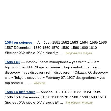
1584 en science
— Années : 1581 1582 1583 1584 1585 1586
1587 Décennies : 1550 1560 1570 1580 1590 1600 1610
Siècles : XVe siècle XVIe siècle …
Wikipédia en Français
1584 Fuji
— Infobox Planet minorplanet = yes width = 25em
bgcolour = #FFFFC0 apsis = name = Fuji symbol = caption =
discovery = yes discovery ref = discoverer = Oikawa, O. discovery
site = Tokyo discovered = February 07, 1927 designations = yes
mp name =… …
Wikipedia
1584 en littérature
— Années : 1581 1582 1583 1584 1585
1586 1587 Décennies : 1550 1560 1570 1580 1590 1600 1610
Siècles : XVe siècle XVIe siècle&# …
Wikipédia en Français