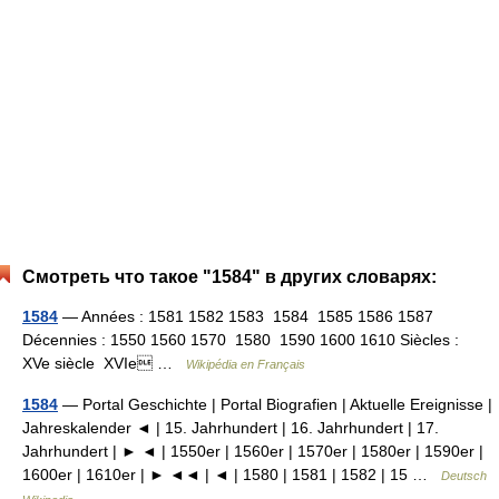
Смотреть что такое "1584" в других словарях:
1584
— Années : 1581 1582 1583 1584 1585 1586 1587
Décennies : 1550 1560 1570 1580 1590 1600 1610 Siècles :
XVe siècle XVIe …
Wikipédia en Français
1584
— Portal Geschichte | Portal Biografien | Aktuelle Ereignisse |
Jahreskalender ◄ | 15. Jahrhundert | 16. Jahrhundert | 17.
Jahrhundert | ► ◄ | 1550er | 1560er | 1570er | 1580er | 1590er |
1600er | 1610er | ► ◄◄ | ◄ | 1580 | 1581 | 1582 | 15 …
Deutsch