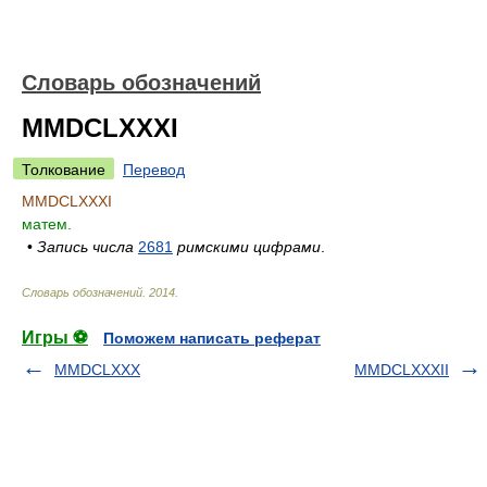
Словарь обозначений
MMDCLXXXI
Толкование
Перевод
MMDCLXXXI
матем.
•
Запись числа
2681
римскими цифрами
.
Словарь обозначений
.
2014
.
Игры ⚽
Поможем написать реферат
MMDCLXXX
MMDCLXXXII