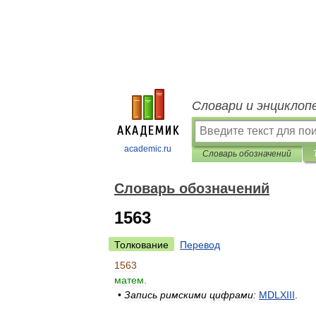
Словари и энциклоп
academic.ru
Словарь обозначений
Словарь обозначений
1563
Толкование
Перевод
1563
матем
.
•
Запись
римскими
цифрами:
MDLXIII
.