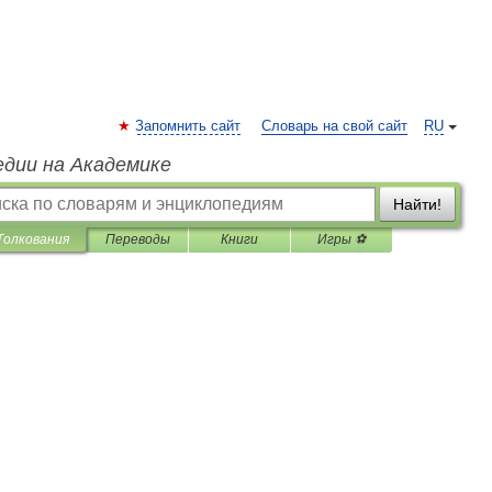
Запомнить сайт
Словарь на свой сайт
RU
едии на Академике
Найти!
Толкования
Переводы
Книги
Игры ⚽