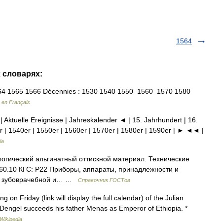
1564
х словарях:
4 1565 1566 Décennies : 1530 1540 1550 1560 1570 1580
 en Français
| Aktuelle Ereignisse | Jahreskalender ◄ | 15. Jahrhundert | 16.
r | 1540er | 1550er | 1560er | 1570er | 1580er | 1590er | ► ◄◄ |
ia
гический альгинатный оттискной материал. Технические
60.10 КГС: Р22 Приборы, аппараты, принадлежности и
 в зубоврачебной и… …
Справочник ГОСТов
n Friday (link will display the full calendar) of the Julian
 Dengel succeeds his father Menas as Emperor of Ethiopia. *
Wikipedia