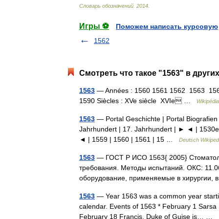
Словарь
обозначений
.
2014
.
Игры ⚽
Поможем написать курсовую
1562
Смотреть что такое "1563" в други
1563
— Années : 1560 1561 1562 1563 156
1590 Siècles : XVe siècle XVIe …
Wikipédia
1563
— Portal Geschichte | Portal Biografien 
Jahrhundert | 17. Jahrhundert | ► ◄ | 1530e
◄ | 1559 | 1560 | 1561 | 15 …
Deutsch Wikiped
1563
— ГОСТ Р ИСО 1563{ 2005} Стоматоло
требования. Методы испытаний. ОКС: 11.0
оборудование, применяемые в хирургии,
1563
— Year 1563 was a common year starting o
calendar. Events of 1563 * February 1 Sarsa
February 18 Francis, Duke of Guise is… …