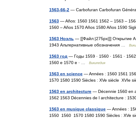
1563-66-2
— Carbofuran Carbofuran Géné
1563
— Años: 1560 1561 1562 – 1563 – 156
1560 – Años 1570 Años 1580 Años 1590 Sig
1563 Ноэль
— [[Файл:|275px|]] Открытие 
1943 Альтернативные обозначения …
Вик
1563 год
— Годы 1559 · 1560 · 1561 · 1562
1560 е 1570 е · …
Википедия
1563 en science
— Années : 1560 1561 15
1570 1580 1590 Siècles : XVe siècle XVIe
1563 en architecture
— Décennie 1560 en ar
1562 1563 Décennies de l architecture : 
1563 en musique classique
— Années : 15
1550 1560 1570 1580 1590 Siècles : XVe