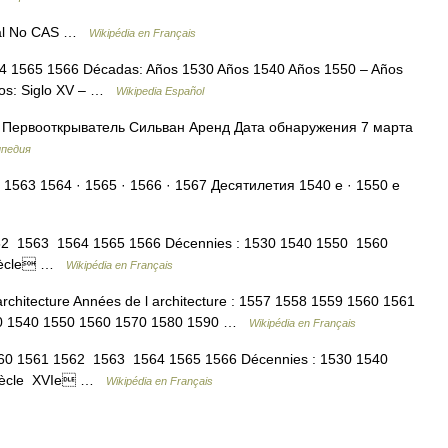
ral No CAS …
Wikipédia en Français
4 1565 1566 Décadas: Años 1530 Años 1540 Años 1550 – Años
los: Siglo XV – …
Wikipedia Español
A Первооткрыватель Сильван Аренд Дата обнаружения 7 марта
ипедия
 1563 1564 · 1565 · 1566 · 1567 Десятилетия 1540 е · 1550 е
62 1563 1564 1565 1566 Décennies : 1530 1540 1550 1560
 siècle …
Wikipédia en Français
chitecture Années de l architecture : 1557 1558 1559 1560 1561
1530 1540 1550 1560 1570 1580 1590 …
Wikipédia en Français
60 1561 1562 1563 1564 1565 1566 Décennies : 1530 1540
 siècle XVIe …
Wikipédia en Français