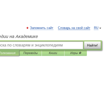
Запомнить сайт
Словарь на свой сайт
RU
едии на Академике
Найти!
Толкования
Переводы
Книги
Игры ⚽