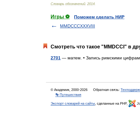
Словарь
обозначений
.
2014
.
Игры ⚽
Поможем сделать НИР
MMDCCCXXXVIII
Смотреть что такое "MMDCCI" в др
2701
— матем. • Запись римскими цифр
© Академик, 2000-2026
Обратная связь:
Техподдерж
👣 Путешествия
Экспорт словарей на сайты
, сделанные на PHP,
Jo