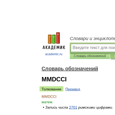
Словари и энциклоп
academic.ru
Словарь обозначений
Словарь обозначений
MMDCCI
Толкование
Перевод
MMDCCI
матем
.
•
Запись
числа
2701
римскими
цифрами
.