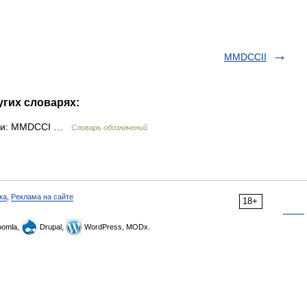
MMDCCII
угих словарях:
ами: MMDCCI …
Словарь обозначений
ка
,
Реклама на сайте
18+
omla,
Drupal,
WordPress, MODx.