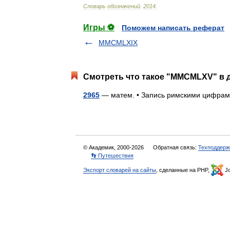
Словарь
обозначений
.
2014
.
Игры ⚽
Поможем написать реферат
MMCMLXIX
Смотреть что такое "MMCMLXV" в д
2965
— матем. • Запись римскими циф
© Академик, 2000-2026
Обратная связь:
Техподдерж
👣 Путешествия
Экспорт словарей на сайты
, сделанные на PHP,
Jo