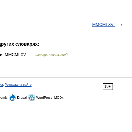
MMCMLXVI
ругих словарях:
рами: MMCMLXV …
Словарь обозначений
ка
,
Реклама на сайте
18+
omla,
Drupal,
WordPress, MODx.