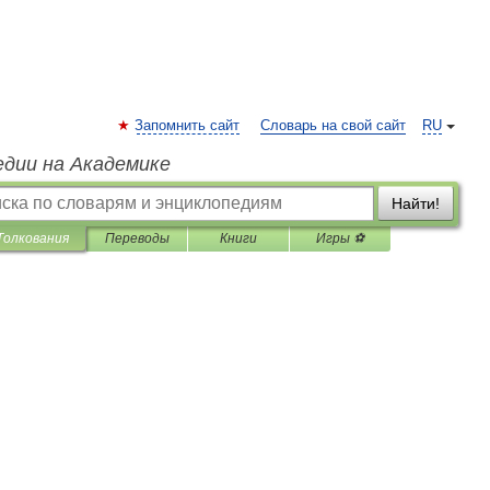
Запомнить сайт
Словарь на свой сайт
RU
едии на Академике
Найти!
Толкования
Переводы
Книги
Игры ⚽