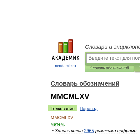
Словари и энциклоп
academic.ru
Словарь обозначений
Словарь обозначений
MMCMLXV
Толкование
Перевод
MMCMLXV
матем
.
•
Запись
числа
2965
римскими
цифрами
.