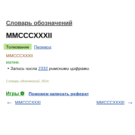
Словарь обозначений
MMCCCXXXII
Толкование
Перевод
MMCCCXXXII
матем.
•
Запись числа
2332
римскими цифрами
.
Словарь обозначений
.
2014
.
Игры ⚽
Поможем написать реферат
MMCCCXXXI
MMCCCXXXIII