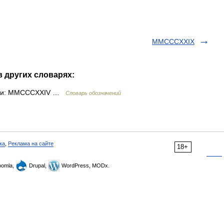
MMCCCXXIX
 других словарях:
ами: MMCCCXXIV …
Словарь обозначений
ка
,
Реклама на сайте
18+
omla,
Drupal,
WordPress, MODx.