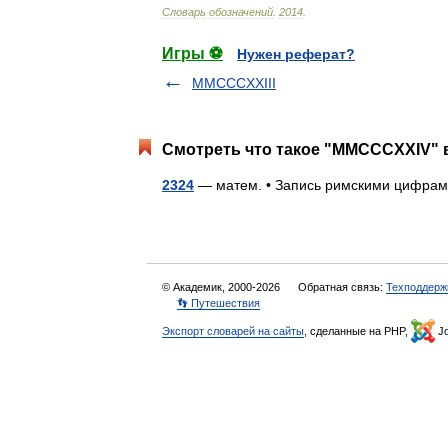
Словарь
обозначений
.
2014
.
Игры ⚽
Нужен реферат?
MMCCCXXIII
Смотреть что такое "MMCCCXXIV" в
2324
— матем. • Запись римскими цифр
© Академик, 2000-2026
Обратная связь:
Техподдерж
👣 Путешествия
Экспорт словарей на сайты
, сделанные на PHP,
Jo