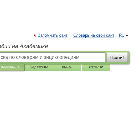
Запомнить сайт
Словарь на свой сайт
RU
едии на Академике
Найти!
Толкования
Переводы
Книги
Игры ⚽