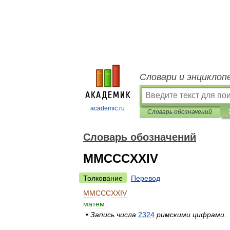
Словари и энциклоп
academic.ru
Словарь обозначений
Словарь обозначений
MMCCCXXIV
Толкование
Перевод
MMCCCXXIV
матем
.
•
Запись
числа
2324
римскими
цифрами
.