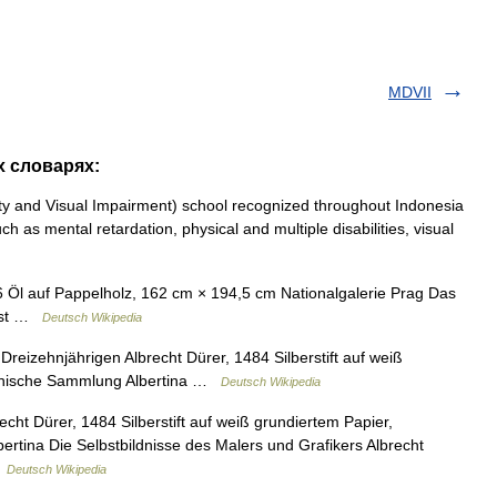
MDVII
х словарях:
ity and Visual Impairment) school recognized throughout Indonesia
uch as mental retardation, physical and multiple disabilities, visual
 Öl auf Pappelholz, 162 cm × 194,5 cm Nationalgalerie Prag Das
 ist …
Deutsch Wikipedia
Dreizehnjährigen Albrecht Dürer, 1484 Silberstift auf weiß
aphische Sammlung Albertina …
Deutsch Wikipedia
cht Dürer, 1484 Silberstift auf weiß grundiertem Papier,
tina Die Selbstbildnisse des Malers und Grafikers Albrecht
…
Deutsch Wikipedia