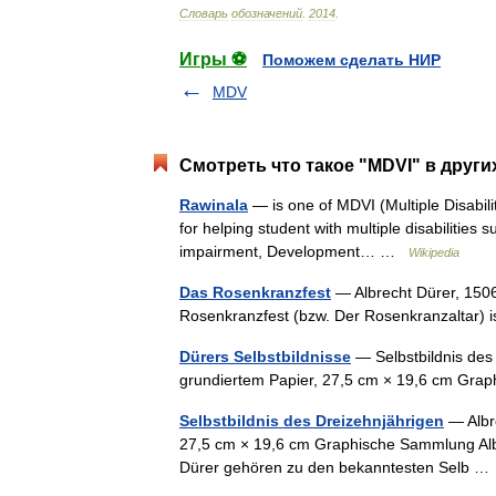
Словарь
обозначений
.
2014
.
Игры ⚽
Поможем сделать НИР
MDV
Смотреть что такое "MDVI" в други
Rawinala
— is one of MDVI (Multiple Disabil
for helping student with multiple disabilities s
impairment, Development… …
Wikipedia
Das Rosenkranzfest
— Albrecht Dürer, 1506
Rosenkranzfest (bzw. Der Rosenkranzaltar)
Dürers Selbstbildnisse
— Selbstbildnis des 
grundiertem Papier, 27,5 cm × 19,6 cm Gr
Selbstbildnis des Dreizehnjährigen
— Albre
27,5 cm × 19,6 cm Graphische Sammlung Alber
Dürer gehören zu den bekanntesten Selb 