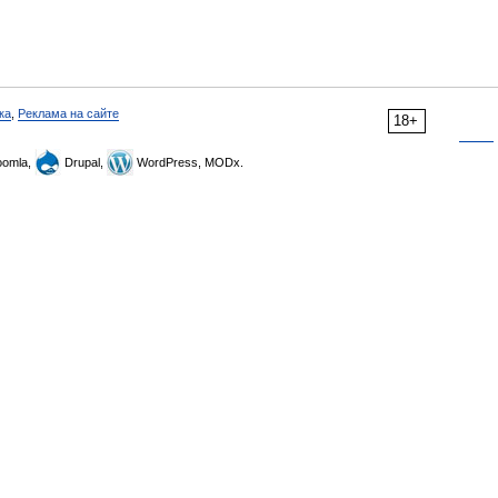
ка
,
Реклама на сайте
18+
omla,
Drupal,
WordPress, MODx.