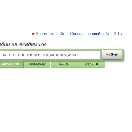
Запомнить сайт
Словарь на свой сайт
RU
едии на Академике
Найти!
Толкования
Переводы
Книги
Игры ⚽