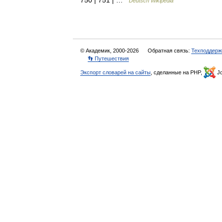
750 | 751 | …
Deutsch Wikipedia
© Академик, 2000-2026
Обратная связь:
Техподдерж
👣 Путешествия
Экспорт словарей на сайты
, сделанные на PHP,
Jo