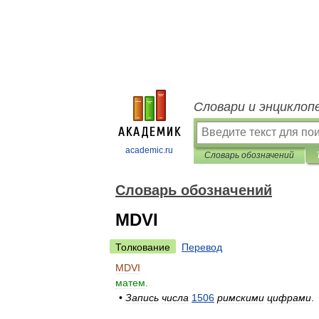
Словари и энциклоп
academic.ru
Словарь обозначений
Словарь обозначений
MDVI
Толкование
Перевод
MDVI
матем
.
•
Запись
числа
1506
римскими
цифрами
.