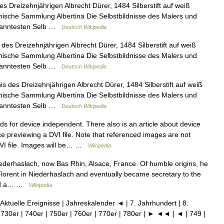
s Dreizehnjährigen Albrecht Dürer, 1484 Silberstift auf weiß
hische Sammlung Albertina Die Selbstbildnisse des Malers und
ekanntesten Selb …
Deutsch Wikipedia
des Dreizehnjährigen Albrecht Dürer, 1484 Silberstift auf weiß
hische Sammlung Albertina Die Selbstbildnisse des Malers und
ekanntesten Selb …
Deutsch Wikipedia
s des Dreizehnjährigen Albrecht Dürer, 1484 Silberstift auf weiß
hische Sammlung Albertina Die Selbstbildnisse des Malers und
ekanntesten Selb …
Deutsch Wikipedia
s for device independent. There also is an article about device
 previewing a DVI file. Note that referenced images are not
 DVI file. Images will be… …
Wikipedia
derhaslach, now Bas Rhin, Alsace, France. Of humble origins, he
 Florent in Niederhaslach and eventually became secretary to the
ined a… …
Wikipedia
 Aktuelle Ereignisse | Jahreskalender ◄ | 7. Jahrhundert | 8.
 730er | 740er | 750er | 760er | 770er | 780er | ► ◄◄ | ◄ | 749 |