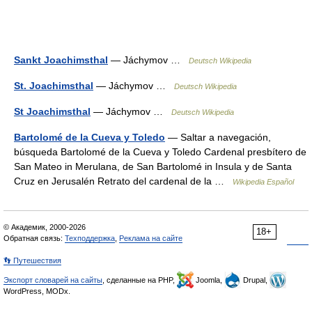
Sankt Joachimsthal
— Jáchymov …
Deutsch Wikipedia
St. Joachimsthal
— Jáchymov …
Deutsch Wikipedia
St Joachimsthal
— Jáchymov …
Deutsch Wikipedia
Bartolomé de la Cueva y Toledo
— Saltar a navegación,
búsqueda Bartolomé de la Cueva y Toledo Cardenal presbítero de
San Mateo in Merulana, de San Bartolomé in Insula y de Santa
Cruz en Jerusalén Retrato del cardenal de la …
Wikipedia Español
© Академик, 2000-2026
18+
Обратная связь:
Техподдержка
,
Реклама на сайте
👣 Путешествия
Экспорт словарей на сайты
, сделанные на PHP,
Joomla,
Drupal,
WordPress, MODx.