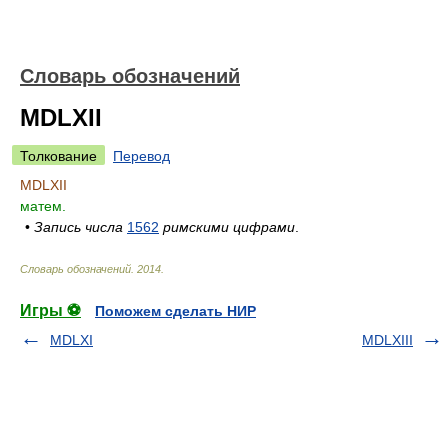
Словарь обозначений
MDLXII
Толкование
Перевод
MDLXII
матем.
•
Запись числа
1562
римскими цифрами
.
Словарь обозначений
.
2014
.
Игры ⚽
Поможем сделать НИР
MDLXI
MDLXIII