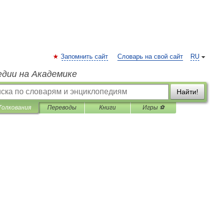
Запомнить сайт
Словарь на свой сайт
RU
едии на Академике
Найти!
Толкования
Переводы
Книги
Игры ⚽