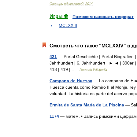
Словарь
обозначений
.
2014
.
Игры ⚽
Поможем написать реферат
MCLXXIII
Смотреть что такое "MCLXXIV" в д
421
— Portal Geschichte | Portal Biografien |
Jahrhundert | 6. Jahrhundert | ► ◄ | 390er |
418 | 419 | …
Deutsch Wikipedia
Campana de Huesca
— La campana de Huesc
Huesca cuenta cómo Ramiro II el Monje, rey 
voluntad. La historia es parte del acervo 
Ermita de Santa María de La Piscina
— Sal
1174
— матем. • Запись римскими цифр