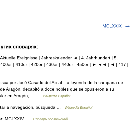
MCLXXIX
ругих словарях:
 Aktuelle Ereignisse | Jahreskalender ◄ | 4. Jahrhundert | 5.
 400er | 410er | 420er | 430er | 440er | 450er | ► ◄◄ | ◄ | 417 |
a por José Casado del Alisal. La leyenda de la campana de
de Aragón, decapitó a doce nobles que se opusieron a su
popular en Aragón,… …
Wikipedia Español
tar a navegación, búsqueda …
Wikipedia Español
ами: MCLXXIV …
Словарь обозначений