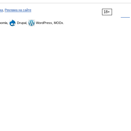
ка
,
Реклама на сайте
18+
omla,
Drupal,
WordPress, MODx.