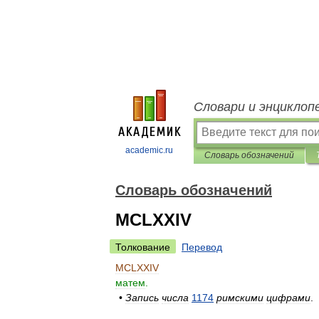
Словари и энциклоп
academic.ru
Словарь обозначений
Словарь обозначений
MCLXXIV
Толкование
Перевод
MCLXXIV
матем
.
•
Запись
числа
1174
римскими
цифрами
.