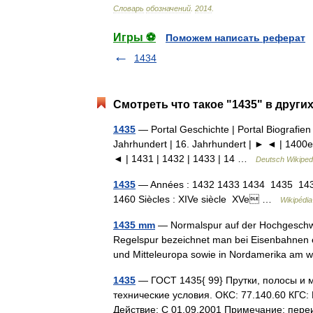
Словарь
обозначений
.
2014
.
Игры ⚽
Поможем написать реферат
1434
Смотреть что такое "1435" в други
1435
— Portal Geschichte | Portal Biografien 
Jahrhundert | 16. Jahrhundert | ► ◄ | 1400e
◄ | 1431 | 1432 | 1433 | 14 …
Deutsch Wikiped
1435
— Années : 1432 1433 1434 1435 143
1460 Siècles : XIVe siècle XVe …
Wikipédia
1435 mm
— Normalspur auf der Hochgeschwin
Regelspur bezeichnet man bei Eisenbahnen e
und Mitteleuropa sowie in Nordamerika a
1435
— ГОСТ 1435{ 99} Прутки, полосы и 
технические условия. ОКС: 77.140.60 КГС
Действие: С 01.09.2001 Примечание: пер