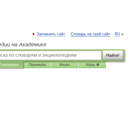
Запомнить сайт
Словарь на свой сайт
RU
едии на Академике
Найти!
Толкования
Переводы
Книги
Игры ⚽