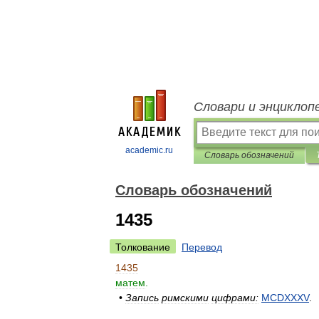
Словари и энциклоп
academic.ru
Словарь обозначений
Словарь обозначений
1435
Толкование
Перевод
1435
матем
.
•
Запись
римскими
цифрами:
MCDXXXV
.