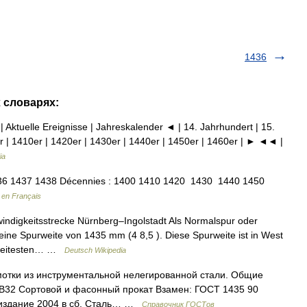
1436
х словарях:
| Aktuelle Ereignisse | Jahreskalender ◄ | 14. Jahrhundert | 15.
r | 1410er | 1420er | 1430er | 1440er | 1450er | 1460er | ► ◄◄ |
ia
6 1437 1438 Décennies : 1400 1410 1420 1430 1440 1450
 en Français
digkeitsstrecke Nürnberg–Ingolstadt Als Normalspur oder
ine Spurweite von 1435 mm (4 8,5 ). Diese Spurweite ist in West
m weitesten… …
Deutsch Wikipedia
мотки из инструментальной нелегированной стали. Общие
: В32 Сортовой и фасонный прокат Взамен: ГОСТ 1435 90
еиздание 2004 в сб. Сталь… …
Справочник ГОСТов