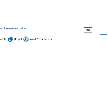
ка
,
Реклама на сайте
18+
omla,
Drupal,
WordPress, MODx.