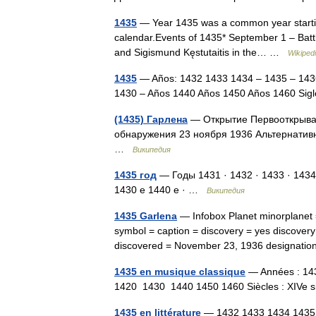
1435
— Year 1435 was a common year starting o
calendar.Events of 1435* September 1 – Battl
and Sigismund Kęstutaitis in the… …
Wikiped
1435
— Años: 1432 1433 1434 – 1435 – 143
1430 – Años 1440 Años 1450 Años 1460 Sig
(1435) Гарлена
— Открытие Первооткрыват
обнаружения 23 ноября 1936 Альтернатив
…
Википедия
1435 год
— Годы 1431 · 1432 · 1433 · 1434
1430 е 1440 е · …
Википедия
1435 Garlena
— Infobox Planet minorplanet
symbol = caption = discovery = yes discovery
discovered = November 23, 1936 designat
1435 en musique classique
— Années : 14
1420 1430 1440 1450 1460 Siècles : XIV
1435 en littérature
— 1432 1433 1434 1435 