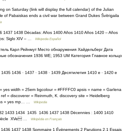
n Saturday (link will display the full calendar) of the Julian
e of Pabaiskas ends a civil war between Grand Dukes Švitrigaila
ia
6 1437 1438 Décadas: Años 1400 Años 1410 Años 1420 – Años
los: Siglo XIV – …
Wikipedia Español
ель Карл Рейнмут Место обнаружения Хайдельберг Дата
ные обозначения 1936 WE; 1953 UM Категория Главное кольцо
 1435 1436 · 1437 · 1438 · 1439 Десятилетия 1410 е · 1420 е
 = yes width = 25em bgcolour = #FFFFC0 apsis = name = Garlena
 ref = discoverer = Reinmuth, K. discovery site = Heidelberg
ions = yes mp… …
Wikipedia
32 1433 1434 1435 1436 1437 1438 Décennies : 1400 1410
e siècle XVe …
Wikipédia en Français
1436 1437 1438 Sommaire 1 Évènements 2 Parutions 2.1 Essais