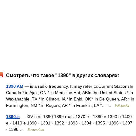
Смотреть что такое "1390" в других словарях:
1390 AM
— is a radio frequency. It may refer to:Current StationsIn
Canada * in Ajax, ON * in Medicine Hat, ABIn the United States * in
Waxahachie, TX * in Clinton, IA * in Enid, OK * in De Queen, AR * in
Farmington, NM * in Rogers, AR * in Franklin, LA *… …
Wikipedia
1390-е
— XIV век: 1390 1399 годы 1370 е · 1380 е 1390 е 1400
е · 1410 е 1390 · 1391 · 1392 · 1393 · 1394 · 1395 · 1396 · 1397
· 1398 …
Википедия