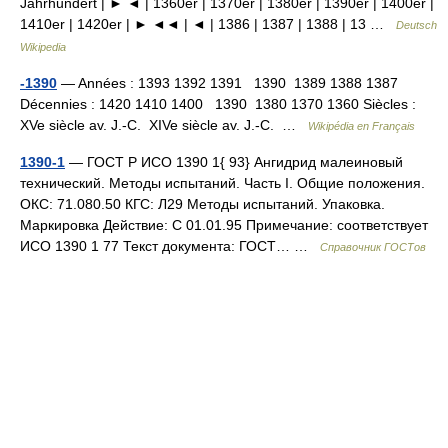
Jahrhundert | ► ◄ | 1360er | 1370er | 1380er | 1390er | 1400er |
1410er | 1420er | ► ◄◄ | ◄ | 1386 | 1387 | 1388 | 13 …
Deutsch
Wikipedia
-1390
— Années : 1393 1392 1391 1390 1389 1388 1387
Décennies : 1420 1410 1400 1390 1380 1370 1360 Siècles :
XVe siècle av. J.‑C. XIVe siècle av. J.‑C. …
Wikipédia en Français
1390-1
— ГОСТ Р ИСО 1390 1{ 93} Ангидрид малеиновый
технический. Методы испытаний. Часть I. Общие положения.
ОКС: 71.080.50 КГС: Л29 Методы испытаний. Упаковка.
Маркировка Действие: С 01.01.95 Примечание: соответствует
ИСО 1390 1 77 Текст документа: ГОСТ… …
Справочник ГОСТов