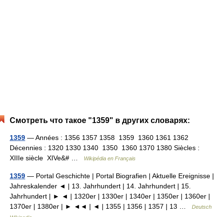
Смотреть что такое "1359" в других словарях:
1359
— Années : 1356 1357 1358 1359 1360 1361 1362
Décennies : 1320 1330 1340 1350 1360 1370 1380 Siècles :
XIIIe siècle XIVe&# …
Wikipédia en Français
1359
— Portal Geschichte | Portal Biografien | Aktuelle Ereignisse |
Jahreskalender ◄ | 13. Jahrhundert | 14. Jahrhundert | 15.
Jahrhundert | ► ◄ | 1320er | 1330er | 1340er | 1350er | 1360er |
1370er | 1380er | ► ◄◄ | ◄ | 1355 | 1356 | 1357 | 13 …
Deutsch