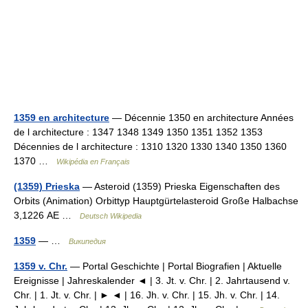
1359 en architecture
— Décennie 1350 en architecture Années
de l architecture : 1347 1348 1349 1350 1351 1352 1353
Décennies de l architecture : 1310 1320 1330 1340 1350 1360
1370 …
Wikipédia en Français
(1359) Prieska
— Asteroid (1359) Prieska Eigenschaften des
Orbits (Animation) Orbittyp Hauptgürtelasteroid Große Halbachse
3,1226 AE …
Deutsch Wikipedia
1359
— …
Википедия
1359 v. Chr.
— Portal Geschichte | Portal Biografien | Aktuelle
Ereignisse | Jahreskalender ◄ | 3. Jt. v. Chr. | 2. Jahrtausend v.
Chr. | 1. Jt. v. Chr. | ► ◄ | 16. Jh. v. Chr. | 15. Jh. v. Chr. | 14.