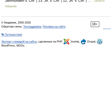
Jahrhundert v. Chr. | 13. Jh. v. Chr. | 12. Jh. v. Chr. | …
Deutsch
Wikipedia
© Академик, 2000-2026
18+
Обратная связь:
Техподдержка
,
Реклама на сайте
👣 Путешествия
Экспорт словарей на сайты
, сделанные на PHP,
Joomla,
Drupal,
WordPress, MODx.