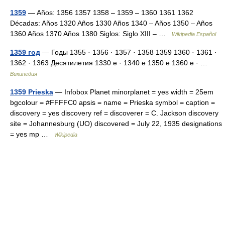
1359
— Años: 1356 1357 1358 – 1359 – 1360 1361 1362
Décadas: Años 1320 Años 1330 Años 1340 – Años 1350 – Años
1360 Años 1370 Años 1380 Siglos: Siglo XIII – …
Wikipedia Español
1359 год
— Годы 1355 · 1356 · 1357 · 1358 1359 1360 · 1361 ·
1362 · 1363 Десятилетия 1330 е · 1340 е 1350 е 1360 е · …
Википедия
1359 Prieska
— Infobox Planet minorplanet = yes width = 25em
bgcolour = #FFFFC0 apsis = name = Prieska symbol = caption =
discovery = yes discovery ref = discoverer = C. Jackson discovery
site = Johannesburg (UO) discovered = July 22, 1935 designations
= yes mp …
Wikipedia