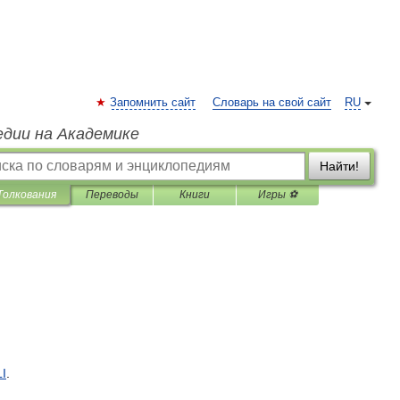
Запомнить сайт
Словарь на свой сайт
RU
едии на Академике
Найти!
Толкования
Переводы
Книги
Игры ⚽
I
.