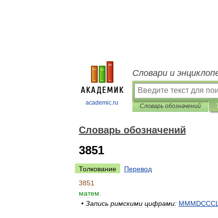
Словари и энциклоп
academic.ru
Словарь обозначений
Словарь обозначений
3851
Толкование
Перевод
3851
матем
.
•
Запись
римскими
цифрами:
MMMDCCCL