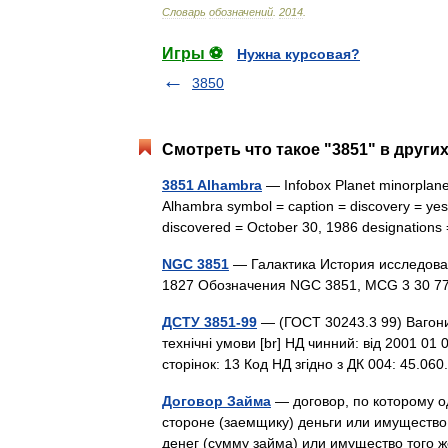
Словарь
обозначений
.
2014
.
Игры ⚽
Нужна курсовая?
3850
Смотреть что такое "3851" в други
3851 Alhambra
— Infobox Planet minorplane
Alhambra symbol = caption = discovery = yes d
discovered = October 30, 1986 designati
NGC 3851
— Галактика История исследова
1827 Обозначения NGC 3851, MCG 3 30 7
ДСТУ 3851-99
— (ГОСТ 30243.3 99) Вагони 
технічні умови [br] НД чинний: від 2001 01 
сторінок: 13 Код НД згідно з ДК 004: 45.0
Договор Займа
— договор, по которому о
стороне (заемщику) деньги или имущество
денег (сумму займа) или имущество того 