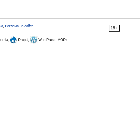
ка
,
Реклама на сайте
18+
omla,
Drupal,
WordPress, MODx.