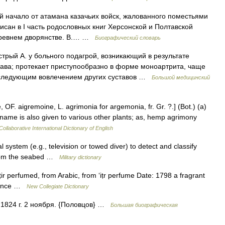
 начало от атамана казачьих войск, жалованного поместьями
сан в I часть родословных книг Херсонской и Полтавской
 древнем дворянстве. В.… …
Биографический словарь
стрый А. у больного подагрой, возникающий в результате
тава; протекает приступообразно в форме моноартрита, чаще
последующим вовлечением других суставов …
Большой медицинский
OF. aigremoine, L. agrimonia for argemonia, fr. Gr. ?.] (Bot.) (a)
 name is also given to various other plants; as, hemp agrimony
ollaborative International Dictionary of English
 system (e.g., television or towed diver) to detect and classify
 from the seabed …
Military dictionary
r perfumed, from Arabic, from ‘iṭr perfume Date: 1798 a fragrant
agrance …
New Collegiate Dictionary
 † 1824 г. 2 ноября. {Половцов} …
Большая биографическая