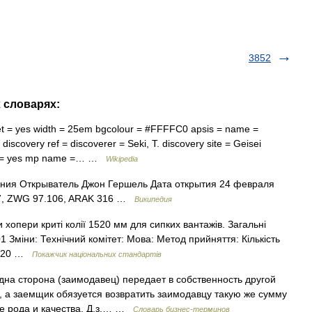
3852
х словарях:
t = yes width = 25em bgcolour = #FFFFC0 apsis = name =
iscovery ref = discoverer = Seki, T. discovery site = Geisei
ons = yes mp name =… …
Wikipedia
ния Открыватель Джон Гершель Дата открытия 24 февраля
7, ZWG 97.106, ARAK 316 …
Википедия
хопери криті колії 1520 мм для сипких вантажів. Загальні
01 Зміни: Технічний комітет: Мова: Метод прийняття: Кількість
60.20 …
Покажчик національних стандартів
дна сторона (заимодавец) передает в собственность другой
, а заемщик обязуется возвратить заимодавцу такую же сумму
же рода и качества. Д.з.… …
Словарь бизнес-терминов