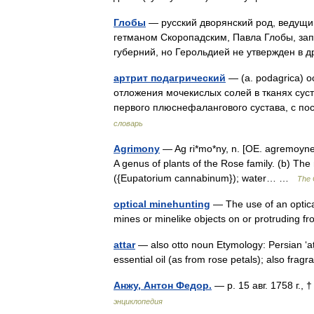
Глобы
— русский дворянский род, ведущий
гетманом Скоропадским, Павла Глобы, запи
губерний, но Герольдией не утвержден в
артрит подагрический
— (a. podagrica) о
отложения мочекислых солей в тканях сус
первого плюснефалангового сустава, с 
словарь
Agrimony
— Ag ri*mo*ny, n. [OE. agremoyne, 
A genus of plants of the Rose family. (b) The
({Eupatorium cannabinum}); water… …
The C
optical minehunting
— The use of an optical
mines or minelike objects on or protruding
attar
— also otto noun Etymology: Persian ‘aṭi
essential oil (as from rose petals); also fr
Анжу, Антон Федор.
— р. 15 авг. 1758 г.,
энциклопедия