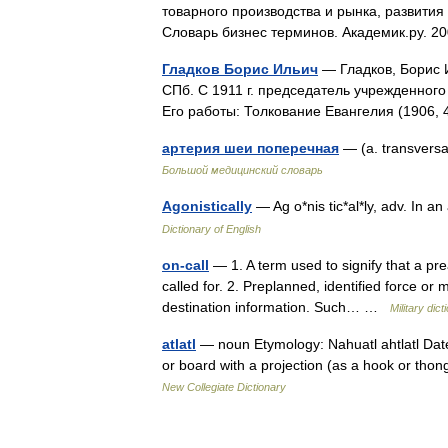
товарного производства и рынка, развити
Словарь бизнес терминов. Академик.ру. 
Гладков Борис Ильич
— Гладков, Борис И
СПб. С 1911 г. председатель учрежденног
Его работы: Толкование Евангелия (1906, 
артерия шеи поперечная
— (a. transvers
Большой медицинский словарь
Agonistically
— Ag o*nis tic*al*ly, adv. In
Dictionary of English
on-call
— 1. A term used to signify that a prea
called for. 2. Preplanned, identified force o
destination information. Such… …
Military dict
atlatl
— noun Etymology: Nahuatl ahtlatl Date:
or board with a projection (as a hook or thon
New Collegiate Dictionary