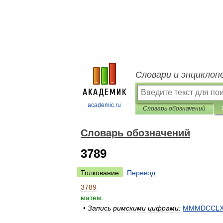
Словари и энциклоп
academic.ru
Словарь обозначений
Словарь обозначений
3789
Толкование
Перевод
3789
матем
.
•
Запись
римскими
цифрами:
MMMDCCLX