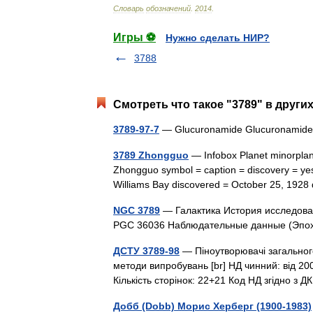
Словарь
обозначений
.
2014
.
Игры ⚽
Нужно сделать НИР?
3788
Смотреть что такое "3789" в други
3789-97-7
— Glucuronamide Glucuronamid
3789 Zhongguo
— Infobox Planet minorpla
Zhongguo symbol = caption = discovery = yes 
Williams Bay discovered = October 25, 192
NGC 3789
— Галактика История исследова
PGC 36036 Наблюдательные данные (Э
ДСТУ 3789-98
— Піноутворювачі загального
методи випробувань [br] НД чинний: від 20
Кількість сторінок: 22+21 Код НД згідно з 
Добб (Dobb) Морис Херберг (1900-1983)