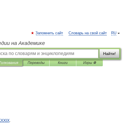
Запомнить сайт
Словарь на свой сайт
RU
едии на Академике
Найти!
Толкования
Переводы
Книги
Игры ⚽
XXIX
.