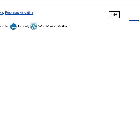
ка
,
Реклама на сайте
18+
omla,
Drupal,
WordPress, MODx.