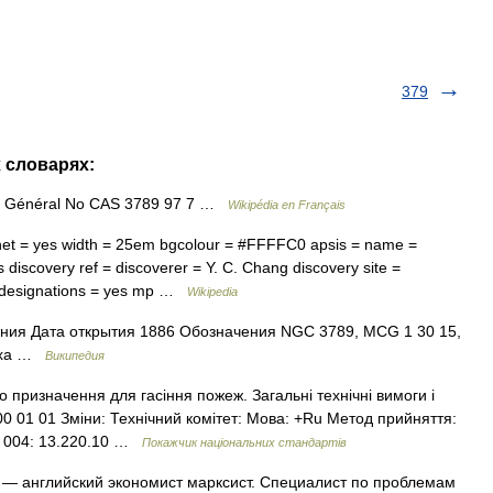
379
х словарях:
e Général No CAS 3789 97 7 …
Wikipédia en Français
net = yes width = 25em bgcolour = #FFFFC0 apsis = name =
discovery ref = discoverer = Y. C. Chang discovery site =
8 designations = yes mp …
Wikipedia
ния Дата открытия 1886 Обозначения NGC 3789, MCG 1 30 15,
поха …
Википедия
 призначення для гасіння пожеж. Загальні технічні вимоги і
00 01 01 Зміни: Технічний комітет: Мова: +Ru Метод прийняття:
ДК 004: 13.220.10 …
Покажчик національних стандартів
— английский экономист марксист. Специалист по проблемам