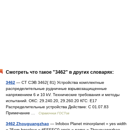
Смотреть что такое "3462" в других словарях:
3462
— СТ СЭВ 3462{ 81} Устройства комплектные
распределительные рудничные взрывозащищенные
напряжением 6 и 10 kV. Технические требования и методы
испытаний. ОКС: 29.240.20, 29.260.20 КГС: Е17
Распределительные устройства Действие: С 01.07.83
Примечание …
Справочник ГОСТов
3462 Zhouguangzhao
— Infobox Planet minorplanet = yes width
= 25em bgcolour = #FFFFC0 apsis = name = Zhouguangzhao