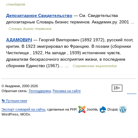
стандартів
Депозитарное Свидетельство
— См. Свидетельства
депозитарные Словарь бизнес терминов. Академик.ру. 2001 …
Словарь бизнес-терминов
АДАМОВИЧ
— Георгий Викторович (1892 1972), русский поэт,
критик. В 1923 эмигрировал во Францию. В поэзии (сборники
Чистилище , 1922, На западе , 1939) истончение чувств,
драматизм бескрасочного восприятия жизни, в последнем
сборнике Единство (1967)… …
Современная энциклопедия
© Академик, 2000-2026
18+
Обратная связь:
Техподдержка
,
Реклама на сайте
👣 Путешествия
Экспорт словарей на сайты
, сделанные на PHP,
Joomla,
Drupal,
WordPress, MODx.