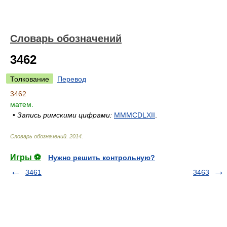
Словарь обозначений
3462
Толкование
Перевод
3462
матем.
•
Запись римскими цифрами:
MMMCDLXII
.
Словарь обозначений
.
2014
.
Игры ⚽
Нужно решить контрольную?
3461
3463