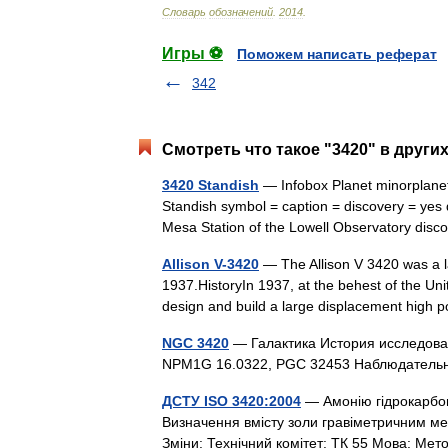
Словарь
обозначений
.
2014
.
Игры ⚽
Поможем написать реферат
342
Смотреть что такое "3420" в други
3420 Standish
— Infobox Planet minorplane
Standish symbol = caption = discovery = yes 
Mesa Station of the Lowell Observatory di
Allison V-3420
— The Allison V 3420 was a la
1937.HistoryIn 1937, at the behest of the Un
design and build a large displacement hig
NGC 3420
— Галактика История исследова
NPM1G 16.0322, PGC 32453 Наблюдател
ДСТУ ISO 3420:2004
— Амонію гідрокарбон
Визначення вмісту золи гравіметричним мет
Зміни: Технічний комітет: ТК 55 Мова: Ме