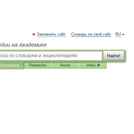
Запомнить сайт
Словарь на свой сайт
RU
едии на Академике
Найти!
Толкования
Переводы
Книги
Игры ⚽