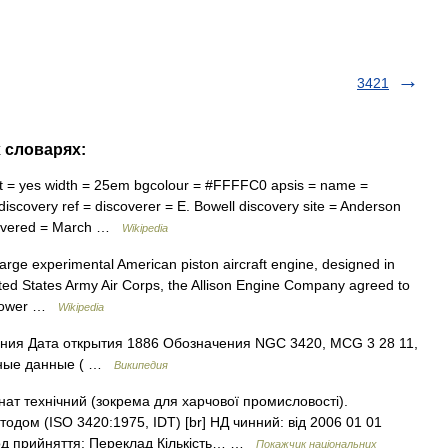
3421
х словарях:
t = yes width = 25em bgcolour = #FFFFC0 apsis = name =
discovery ref = discoverer = E. Bowell discovery site = Anderson
scovered = March …
Wikipedia
rge experimental American piston aircraft engine, designed in
ited States Army Air Corps, the Allison Engine Company agreed to
h power …
Wikipedia
ния Дата открытия 1886 Обозначения NGC 3420, MCG 3 28 11,
ьные данные ( …
Википедия
ат технічний (зокрема для харчової промисловості).
одом (ISO 3420:1975, IDT) [br] НД чинний: від 2006 01 01
тод прийняття: Переклад Кількість… …
Покажчик національних