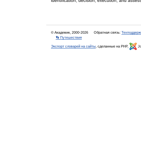
identification, decision, execution, and as
© Академик, 2000-2026
Обратная связь:
Техподдерж
👣 Путешествия
Экспорт словарей на сайты
, сделанные на PHP,
Jo