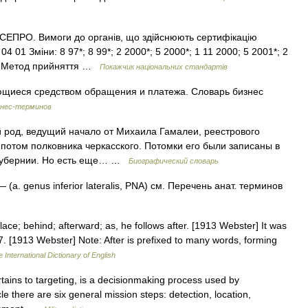
СЕПРО. Вимоги до органів, що здійснюють сертифікацію
4 01 Зміни: 8 97*; 8 99*; 2 2000*; 5 2000*; 1 11 2000; 5 2001*; 2
ва: Метод прийняття …
Покажчик національних стандартів
щиеся средством обращения и платежа. Словарь бизнес
знес-терминов
 род, ведущий начало от Михаила Гамалеи, реестрового
и потом полковника черкасского. Потомки его были записаны в
й губернии. Но есть еще… …
Биографический словарь
 (a. genus inferior lateralis, PNA) см. Перечень анат. терминов
lace; behind; afterward; as, he follows after. [1913 Webster] It was
 7. [1913 Webster] Note: After is prefixed to many words, forming
 International Dictionary of English
tains to targeting, is a decisionmaking process used by
 there are six general mission steps: detection, location,