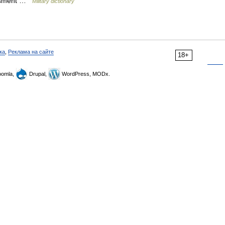
sessment …
Military dictionary
ка
,
Реклама на сайте
18+
omla,
Drupal,
WordPress, MODx.