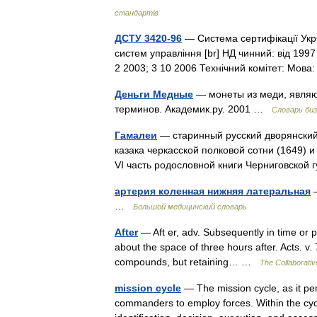
стандартів
ДСТУ 3420-96
— Система сертифікації Укр
систем управління [br] НД чинний: від 1997 0
2 2003; 3 10 2006 Технічний комітет: Мо
Деньги Медные
— монеты из меди, являю
терминов. Академик.ру. 2001 …
Словарь би
Гамалеи
— старинный русский дворянский
казака черкасской полковой сотни (1649) 
VI часть родословной книги Черниговско
артерия коленная нижняя латеральная
—
…
Большой медицинский словарь
After
— Aft er, adv. Subsequently in time or p
about the space of three hours after. Acts. v.
compounds, but retaining… …
The Collaborative
mission cycle
— The mission cycle, as it per
commanders to employ forces. Within the cycle