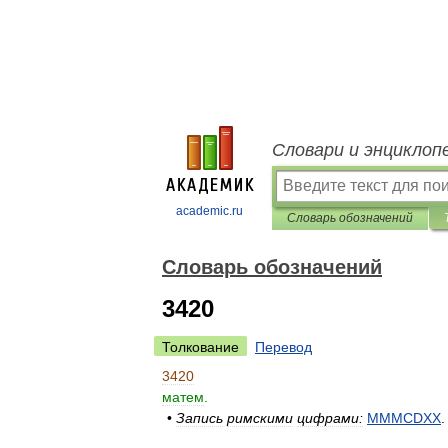
Словари и энциклоп
academic.ru
Словарь обозначений
Словарь обозначений
3420
Толкование
Перевод
3420
матем
.
•
Запись
римскими
цифрами:
MMMCDXX
.