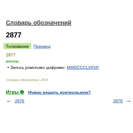
Словарь обозначений
2877
Толкование
Перевод
2877
матем.
•
Запись римскими цифрами:
MMDCCCLXXVII
.
Словарь обозначений
.
2014
.
Игры ⚽
Нужно решить контрольную?
2876
2878