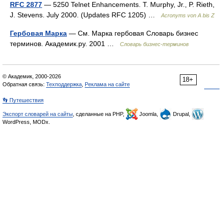
RFC 2877
— 5250 Telnet Enhancements. T. Murphy, Jr., P. Rieth,
J. Stevens. July 2000. (Updates RFC 1205) …
Acronyms von A bis Z
Гербовая Марка
— См. Марка гербовая Словарь бизнес
терминов. Академик.ру. 2001 …
Словарь бизнес-терминов
© Академик, 2000-2026
18+
Обратная связь:
Техподдержка
,
Реклама на сайте
👣 Путешествия
Экспорт словарей на сайты
, сделанные на PHP,
Joomla,
Drupal,
WordPress, MODx.