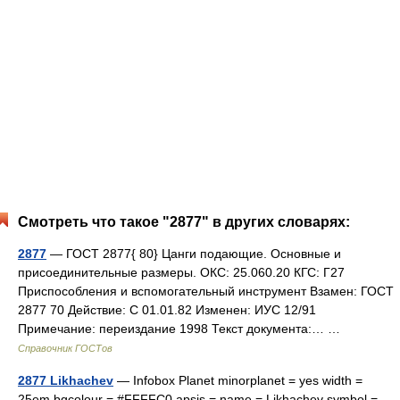
Смотреть что такое "2877" в других словарях:
2877
— ГОСТ 2877{ 80} Цанги подающие. Основные и
присоединительные размеры. ОКС: 25.060.20 КГС: Г27
Приспособления и вспомогательный инструмент Взамен: ГОСТ
2877 70 Действие: С 01.01.82 Изменен: ИУС 12/91
Примечание: переиздание 1998 Текст документа:… …
Справочник ГОСТов
2877 Likhachev
— Infobox Planet minorplanet = yes width =
25em bgcolour = #FFFFC0 apsis = name = Likhachev symbol =