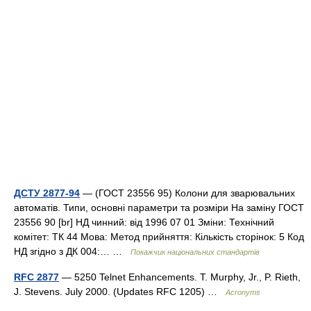
ДСТУ 2877-94
— (ГОСТ 23556 95) Колони для зварювальних
автоматів. Типи, основні параметри та розміри На заміну ГОСТ
23556 90 [br] НД чинний: від 1996 07 01 Зміни: Технічний
комітет: ТК 44 Мова: Метод прийняття: Кількість сторінок: 5 Код
НД згідно з ДК 004:… …
Покажчик національних стандартів
RFC 2877
— 5250 Telnet Enhancements. T. Murphy, Jr., P. Rieth,
J. Stevens. July 2000. (Updates RFC 1205) …
Acronyms