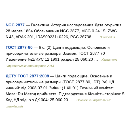
NGC 2877
— Галактика История исследования Дата открытия
28 марта 1864 Обозначения NGC 2877, MCG 0 24 15, ZWG
6.43, ARAK 201, IRAS09231+0226, PGC 26738 …
Википедия
ГОСТ 2877-80
— 6 с. (2) Цанги подающие. Основные и
присоединительные размеры Взамен: ГОСТ 2877 70
Изменение №1/ИУС 12 1991 раздел 25.060.20 …
Указатель
национальных стандартов 2013
ДСТУ ГОСТ 2877:2008
— Цанги подающие. Основные и
присоединительные размеры (ГОСТ 2877 80, IDT) [br] НД
чинний: від 2008 07 01 Зміни: (1 XII 91) Технічний комітет:
Мова: Ru Метод прийняття: Підтвердження Кількість сторінок: 5
Код НД згідно з ДК 004: 25.060.20 …
Покажчик національних
стандартів