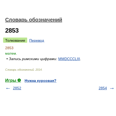
Словарь обозначений
2853
Толкование
Перевод
2853
матем.
•
Запись римскими цифрами:
MMDCCCLIII
.
Словарь обозначений
.
2014
.
Игры ⚽
Нужна курсовая?
2852
2854