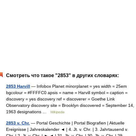
Смотреть что такое "2853" в других словарях:
2853 Harvill
— Infobox Planet minorplanet = yes width = 25em
bgcolour = #FFFFC0 apsis = name = Harvill symbol = caption =
discovery = yes discovery ref = discoverer = Goethe Link
Observatory discovery site = Brooklyn discovered = September 14,
1963 designations …
Wikipedia
2853 v. Chr.
— Portal Geschichte | Portal Biografien | Aktuelle
Ereignisse | Jahreskalender ◄ | 4. Jt. v. Chr. | 3. Jahrtausend v.
Chr. | 2. Jt. v. Chr. | ► ◄ | 31. Jh. v. Chr. | 30. Jh. v. Chr. | 29.