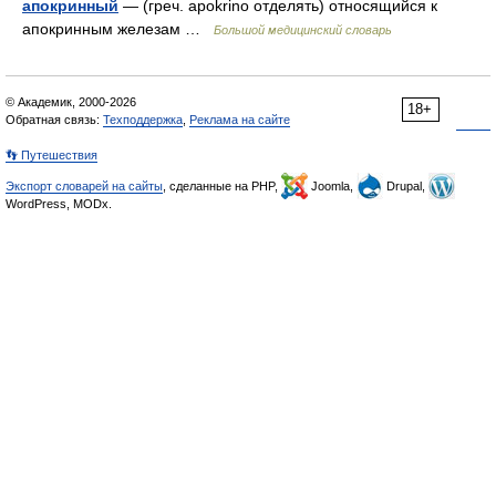
апокринный
— (греч. apokrino отделять) относящийся к
апокринным железам …
Большой медицинский словарь
© Академик, 2000-2026
18+
Обратная связь:
Техподдержка
,
Реклама на сайте
👣 Путешествия
Экспорт словарей на сайты
, сделанные на PHP,
Joomla,
Drupal,
WordPress, MODx.