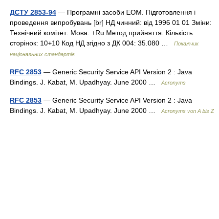
ДСТУ 2853-94
— Програмні засоби ЕОМ. Підготовлення і
проведення випробувань [br] НД чинний: від 1996 01 01 Зміни:
Технічний комітет: Мова: +Ru Метод прийняття: Кількість
сторінок: 10+10 Код НД згідно з ДК 004: 35.080 …
Покажчик
національних стандартів
RFC 2853
— Generic Security Service API Version 2 : Java
Bindings. J. Kabat, M. Upadhyay. June 2000 …
Acronyms
RFC 2853
— Generic Security Service API Version 2 : Java
Bindings. J. Kabat, M. Upadhyay. June 2000 …
Acronyms von A bis Z