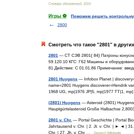
Словарь
обозначений
.
2014
.
Игры ⚽
Поможем решить контрольну
2800
Смотреть что такое "2801" в други
2801
— СТ СЭВ 2801{ 84} Патроны конусны
59.120.10 КГС: Г62 Машины и оборудовани
81 Действие: С 01.01.86 Примечание: вве
2801 Huygens
— Infobox Planet | discovery
name=2801 Huygens discoverer=Hendrik van
1968 UG, mp|1976 JP|5, mp|1977 TT|1, m
(2801) Huygens
— Asteroid (2801) Huygens 
Hauptgürtelasteroid Große Halbachse 2,8
2801 v. Chr.
— Portal Geschichte | Portal Biogr
Jahrtausend v. Chr. | 2. Jt. v. Chr. | ► ◄ | 31. 
Chr. | 27. Jh. v. Chr …
Deutsch Wikipedia