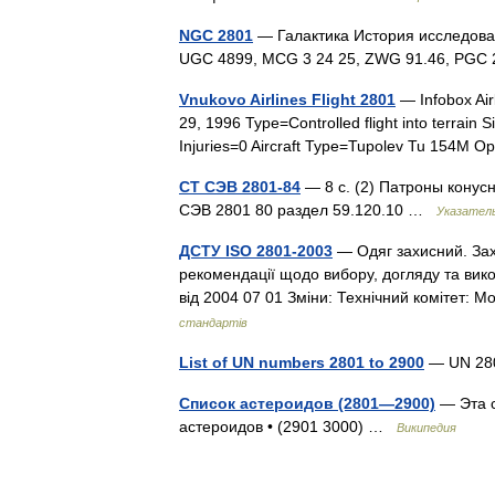
NGC 2801
— Галактика История исследова
UGC 4899, MCG 3 24 25, ZWG 91.46, PG
Vnukovo Airlines Flight 2801
— Infobox Air
29, 1996 Type=Controlled flight into terrain 
Injuries=0 Aircraft Type=Tupolev Tu 154
СТ СЭВ 2801-84
— 8 с. (2) Патроны конус
СЭВ 2801 80 раздел 59.120.10 …
Указател
ДСТУ ISO 2801-2003
— Одяг захисний. Зах
рекомендації щодо вибору, догляду та вико
від 2004 07 01 Зміни: Технічний комітет
стандартів
List of UN numbers 2801 to 2900
— UN 28
Список астероидов (2801—2900)
— Эта с
астероидов • (2901 3000) …
Википедия