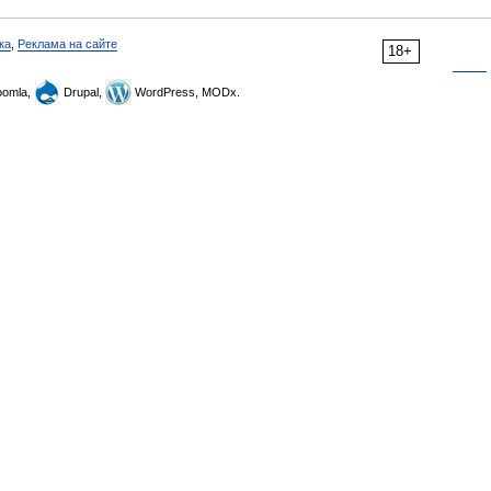
ка
,
Реклама на сайте
18+
omla,
Drupal,
WordPress, MODx.