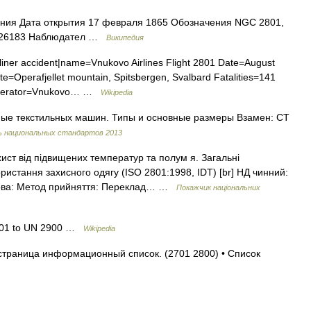
ния Дата открытия 17 февраля 1865 Обозначения NGC 2801,
C 26183 Наблюдател …
Википедия
liner accident|name=Vnukovo Airlines Flight 2801 Date=August
Site=Operafjellet mountain, Spitsbergen, Svalbard Fatalities=141
M Operator=Vnukovo… …
Wikipedia
ные текстильных машин. Типы и основные размеры Взамен: СТ
ь национальных стандартов 2013
ист від підвищених температур та полум я. Загальні
ристання захисного одягу (ISO 2801:1998, IDT) [br] НД чинний:
: Мова: Метод прийняття: Переклад… …
Покажчик національних
01 to UN 2900 …
Wikipedia
траница информационный список. (2701 2800) • Список