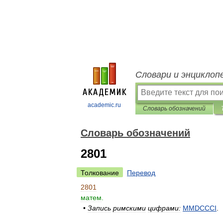
Словари и энциклоп
academic.ru
Словарь обозначений
Словарь обозначений
2801
Толкование
Перевод
2801
матем
.
•
Запись
римскими
цифрами:
MMDCCCI
.