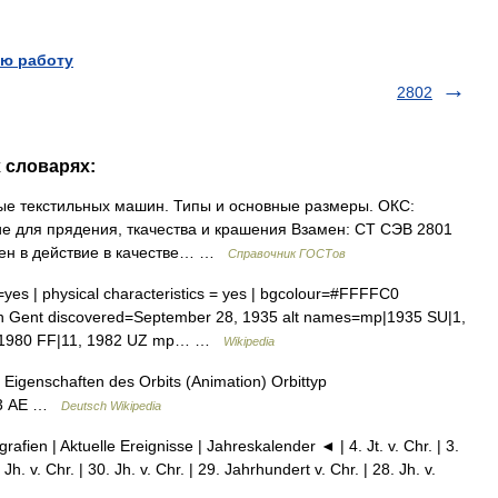
ю работу
2802
х словарях:
е текстильных машин. Типы и основные размеры. ОКС:
е для прядения, ткачества и крашения Взамен: СТ СЭВ 2801
ден в действие в качестве… …
Справочник ГОСТов
=yes | physical characteristics = yes | bgcolour=#FFFFC0
 Gent discovered=September 28, 1935 alt names=mp|1935 SU|1,
p|1980 FF|11, 1982 UZ mp… …
Wikipedia
Eigenschaften des Orbits (Animation) Orbittyp
003 AE …
Deutsch Wikipedia
afien | Aktuelle Ereignisse | Jahreskalender ◄ | 4. Jt. v. Chr. | 3.
Jh. v. Chr. | 30. Jh. v. Chr. | 29. Jahrhundert v. Chr. | 28. Jh. v.