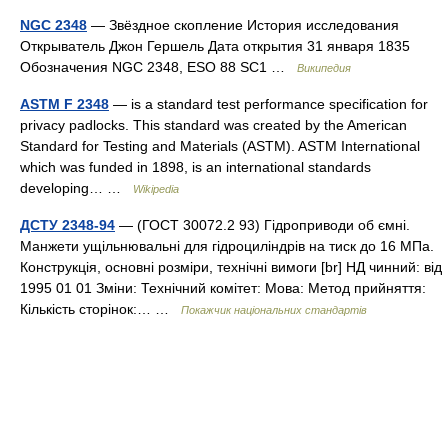
NGC 2348
— Звёздное скопление История исследования
Открыватель Джон Гершель Дата открытия 31 января 1835
Обозначения NGC 2348, ESO 88 SC1 …
Википедия
ASTM F 2348
— is a standard test performance specification for
privacy padlocks. This standard was created by the American
Standard for Testing and Materials (ASTM). ASTM International
which was funded in 1898, is an international standards
developing… …
Wikipedia
ДСТУ 2348-94
— (ГОСТ 30072.2 93) Гідроприводи об ємні.
Манжети ущільнювальні для гідроциліндрів на тиск до 16 МПа.
Конструкція, основні розміри, технічні вимоги [br] НД чинний: від
1995 01 01 Зміни: Технічний комітет: Мова: Метод прийняття:
Кількість сторінок:… …
Покажчик національних стандартів