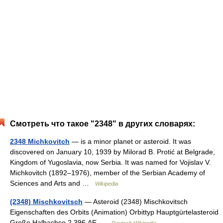
Смотреть что такое "2348" в других словарях:
2348 Michkovitch
— is a minor planet or asteroid. It was
discovered on January 10, 1939 by Milorad B. Protić at Belgrade,
Kingdom of Yugoslavia, now Serbia. It was named for Vojislav V.
Michkovitch (1892–1976), member of the Serbian Academy of
Sciences and Arts and …
Wikipedia
(2348) Mischkovitsch
— Asteroid (2348) Mischkovitsch
Eigenschaften des Orbits (Animation) Orbittyp Hauptgürtelasteroid
Große Halbachse 2,396 AE …