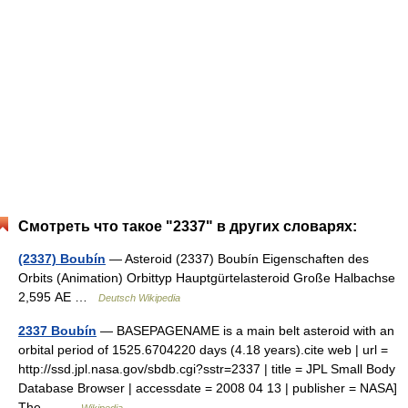
Смотреть что такое "2337" в других словарях:
(2337) Boubín
— Asteroid (2337) Boubín Eigenschaften des
Orbits (Animation) Orbittyp Hauptgürtelasteroid Große Halbachse
2,595 AE …
Deutsch Wikipedia
2337 Boubín
— BASEPAGENAME is a main belt asteroid with an
orbital period of 1525.6704220 days (4.18 years).cite web | url =
http://ssd.jpl.nasa.gov/sbdb.cgi?sstr=2337 | title = JPL Small Body
Database Browser | accessdate = 2008 04 13 | publisher = NASA]
The… …