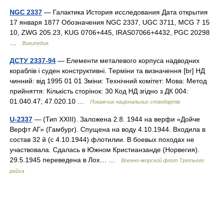
NGC 2337
— Галактика История исследования Дата открытия
17 января 1877 Обозначения NGC 2337, UGC 3711, MCG 7 15
10, ZWG 205.23, KUG 0706+445, IRAS07066+4432, PGC 20298
…
Википедия
ДСТУ 2337-94
— Елементи металевого корпуса надводних
кораблів і суден конструктивні. Терміни та визначення [br] НД
чинний: від 1995 01 01 Зміни: Технічний комітет: Мова: Метод
прийняття: Кількість сторінок: 30 Код НД згідно з ДК 004:
01.040.47; 47.020.10 …
Покажчик національних стандартів
U-2337
— (Тип XXIII). Заложена 2.8. 1944 на верфи «Дойче
Верфт АГ» (Гамбург). Спущена на воду 4.10.1944. Входила в
состав 32 й (с 4.10.1944) флотилии. В боевых походах не
участвовала. Сдалась в Южном Кристианзанде (Норвегия).
29.5.1945 переведена в Лох… …
Военно-морской флот Третьего
рейха