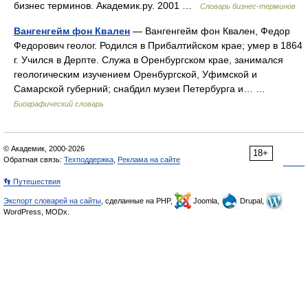
бизнес терминов. Академик.ру. 2001 …
Словарь бизнес-терминов
Вангенгейм фон Квален
— Вангенгейм фон Квален, Федор
Федорович геолог. Родился в Прибалтийском крае; умер в 1864
г. Учился в Дерпте. Служа в Оренбургском крае, занимался
геологическим изучением Оренбургской, Уфимской и
Самарской губерний; снабдил музеи Петербурга и… …
Биографический словарь
© Академик, 2000-2026
18+
Обратная связь:
Техподдержка
,
Реклама на сайте
👣 Путешествия
Экспорт словарей на сайты
, сделанные на PHP,
Joomla,
Drupal,
WordPress, MODx.