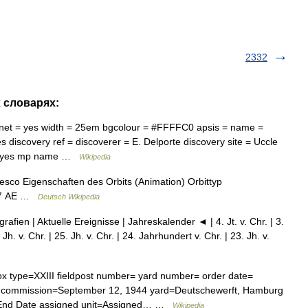
2332
х словарях:
net = yes width = 25em bgcolour = #FFFFC0 apsis = name =
 discovery ref = discoverer = E. Delporte discovery site = Uccle
s = yes mp name …
Wikipedia
esco Eigenschaften des Orbits (Animation) Orbittyp
247 AE …
Deutsch Wikipedia
afien | Aktuelle Ereignisse | Jahreskalender ◄ | 4. Jt. v. Chr. | 3.
Jh. v. Chr. | 25. Jh. v. Chr. | 24. Jahrhundert v. Chr. | 23. Jh. v.
x type=XXIII fieldpost number= yard number= order date=
4 commission=September 12, 1944 yard=Deutschewerft, Hamburg
e=End Date assigned unit=Assigned… …
Wikipedia