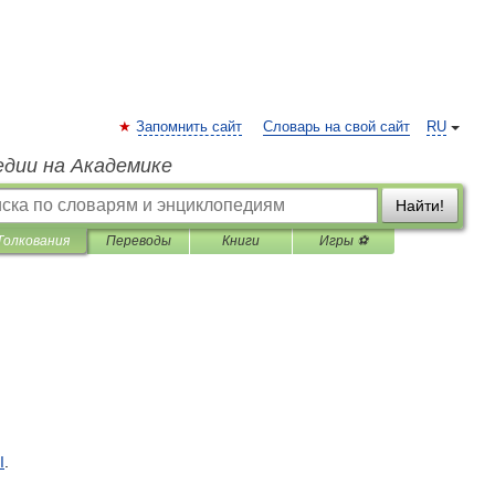
Запомнить сайт
Словарь на свой сайт
RU
едии на Академике
Найти!
Толкования
Переводы
Книги
Игры ⚽
I
.