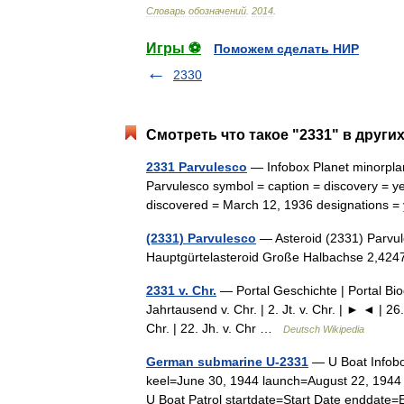
Словарь
обозначений
.
2014
.
Игры ⚽
Поможем сделать НИР
2330
Смотреть что такое "2331" в други
2331 Parvulesco
— Infobox Planet minorpla
Parvulesco symbol = caption = discovery = yes
discovered = March 12, 1936 designation
(2331) Parvulesco
— Asteroid (2331) Parvul
Hauptgürtelasteroid Große Halbachse 2,4
2331 v. Chr.
— Portal Geschichte | Portal Biogr
Jahrtausend v. Chr. | 2. Jt. v. Chr. | ► ◄ | 26. 
Chr. | 22. Jh. v. Chr …
Deutsch Wikipedia
German submarine U-2331
— U Boat Infobo
keel=June 30, 1944 launch=August 22, 194
U Boat Patrol startdate=Start Date enddat