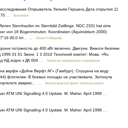
исследования Открыватель Уильям Гершель Дата открытия 11
 475 …
Википедия
ffenen Sternhaufen im Sternbild Zwillinge. NGC 2331 hat eine
ser von 18 Bogenminuten. Koordinaten (Äquinoktium 2000)
 +27°16 00,0 Im… …
Deutsch Wikipedia
онні потужністю до 400 кВт включно. Двигуни. Вимоги безпеки
 1995 01 01 Зміни: 1 3 2010 Технічний комітет: Мова: +Ru
Код НД згідно з ДК 004 …
Покажчик національних стандартів
4 на верфи «Дойче Верфт АГ» (Гамбург). Спущена на воду
1944) флотилии. В боевых походах не участвовала. Затонула
в результате аварии;… …
Военно-морской флот Третьего рейха
over ATM UNI Signalling 4.0 Update. M. Maher. April 1998 …
over ATM UNI Signalling 4.0 Update. M. Maher. April 1998 …