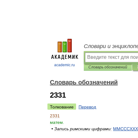
Словари и энциклоп
academic.ru
Словарь обозначений
Словарь обозначений
2331
Толкование
Перевод
2331
матем
.
•
Запись
римскими
цифрами:
MMCCCXXX