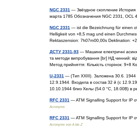
NGC 2331
— Звёздное скопление История 
марта 1785 Обозначения NGC 2331, OCL
NGC 2331
— ist die Bezeichnung für einen o
Helligkeit von +8,5 mag und einen Durchmes
Rektaszension: 7h07m00,00s Deklination:
ДСТУ 2331-93
— Машини електричні асинхр
та методи випробування [br] НД чинний: від
Метод прийняття: Кількість сторінок: 9+8 
U-2331
— (Тип XXIII). Заложена 30.6. 194
12.9.1944. Входила в состав 32 й (с 12.9.
10.10.1944 близ Хелы (54.0 °C, 18.00В) 
RFC 2331
— ATM Signalling Support for IP 
Acronyms
RFC 2331
— ATM Signalling Support for IP 
Acronyms von A bis Z