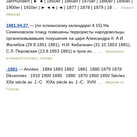
Jahrhundert | ► ◄ | 1850er | 1860er | 1870er | 1880er | 1890er |
1900er | 1910er | ► ◄◄ | ◄ | 1877 | 1878 | 1879 | 18 …
Deutsch
Wikipedia
1881.04.27
— (по юлианскому календарю 4.15) На
Семеновском плацу повешены террористы народовольцы,
организовывавшие покушение на царя Александра II: А.И.
Желябов (29.8.1851 1881), Н.И. Кибальчич (31.10.1853 1881),
С.Л. Перовская (13.9.1853 1881) и трое их… …
Хронология
всемирной истории: словарь
-1881
— Années : 1884 1883 1882 1881 1880 1879 1878
Décennies : 1910 1900 1890 1880 1870 1860 1850 Siècles :
XXe siècle av. J.‑C. XIXe siècle av. J.‑C. XVIII …
Wikipédia en
Français